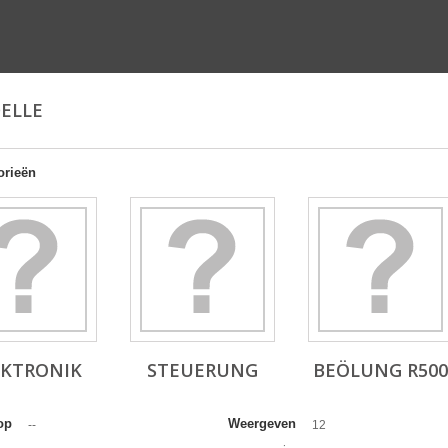
ELLE
orieën
EKTRONIK
STEUERUNG
BEÖLUNG R500
op
Weergeven
--
12