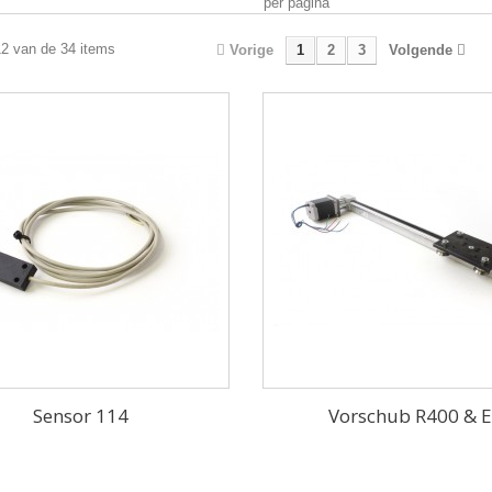
per pagina
12 van de 34 items
Vorige
1
2
3
Volgende
Sensor 114
Vorschub R400 & 