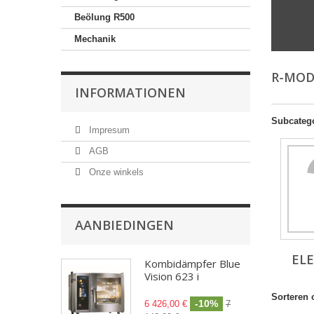
Beölung R500
Mechanik
R-MOD
INFORMATIONEN
Subcateg
Impresum
AGB
Onze winkels
AANBIEDINGEN
EL
Kombidämpfer Blue
Vision 623 i
Sorteren 
-10%
6 426,00 €
7