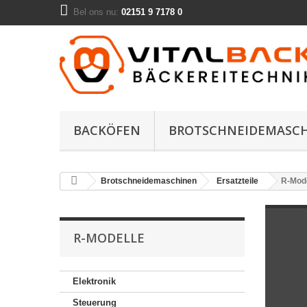
Bel ons nu:
02151 9 7178 0
BACKÖFEN
BROTSCHNEIDEMASC
Brotschneidemaschinen
Ersatzteile
R-Mode
R-MODELLE
Elektronik
Steuerung