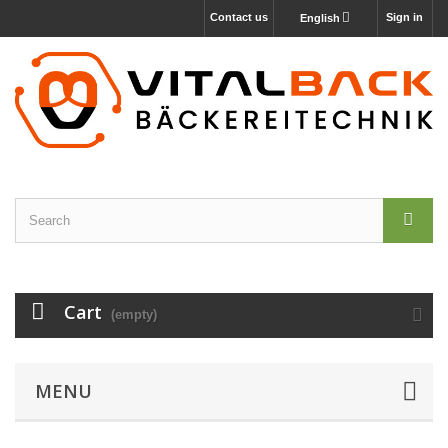
Contact us
Sign in
English
Cart
(empty)
MENU