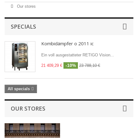
Our stores
SPECIALS
Kombidämpfer o 2011 ic
Ein voll ausgestatteter RETIGO Vision...
-10%
21 409,29 €
23 788,10 €
All specials
OUR STORES