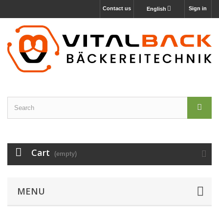
Contact us
Sign in
English
Cart
(empty)
MENU