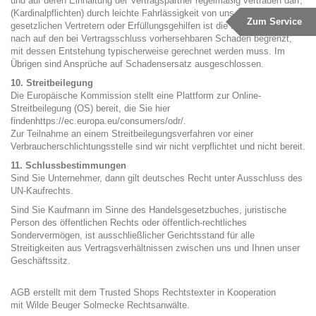
und auf deren Einhaltung der Vertragspartner regelmäßig vertrauen darf,
(Kardinalpflichten) durch leichte Fahrlässigkeit von uns, unseren
Zum Service
gesetzlichen Vertretern oder Erfüllungsgehilfen ist die Haftung der Höhe
nach auf den bei Vertragsschluss vorhersehbaren Schaden begrenzt,
mit dessen Entstehung typischerweise gerechnet werden muss. Im
Übrigen sind Ansprüche auf Schadensersatz ausgeschlossen.
10. Streitbeilegung
Die Europäische Kommission stellt eine Plattform zur Online-
Streitbeilegung (OS) bereit, die Sie hier
finden
https://ec.europa.eu/consumers/odr/
.
Zur Teilnahme an einem Streitbeilegungsverfahren vor einer
Verbraucherschlichtungsstelle sind wir nicht verpflichtet und nicht bereit.
11. Schlussbestimmungen
Sind Sie Unternehmer, dann gilt deutsches Recht unter Ausschluss des
UN-Kaufrechts.
Sind Sie Kaufmann im Sinne des Handelsgesetzbuches, juristische
Person des öffentlichen Rechts oder öffentlich-rechtliches
Sondervermögen, ist ausschließlicher Gerichtsstand für alle
Streitigkeiten aus Vertragsverhältnissen zwischen uns und Ihnen unser
Geschäftssitz.
AGB
erstellt mit dem
Trusted Shops
Rechtstexter in Kooperation
mit
Wilde Beuger Solmecke Rechtsanwälte
.