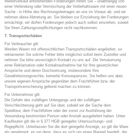
Weiterverkauf entstehenden Forderungen treten Sie – unabhängig von
einer Verbindung oder Vermischung der Vorbehaltsware mit einer neuen
Sache - in Höhe des Rechnungsbetrages an uns im Voraus ab, und wir
nehmen diese Abtretung an. Sie bleiben zur Einziehung der Forderungen
ermächtigt, wir dürfen Forderungen jedoch auch selbst einziehen, soweit
Sie Ihren Zahlungsverpflichtungen nicht nachkommen.
7. Transportschäden
Für Verbraucher gilt:
Werden Waren mit offensichtlichen Transportschäden angeliefert, so
reklamieren Sie solche Fehler bitte möglichst sofort beim Zusteller und
nehmen Sie bitte unverzüglich Kontakt zu uns auf. Die Versäumung
einer Reklamation oder Kontaktaufnahme hat für Ihre gesetzlichen
Ansprüche und deren Durchsetzung, insbesondere Ihre
Gewährleistungsrechte, keinerlei Konsequenzen. Sie helfen uns aber,
unsere eigenen Ansprüche gegenüber dem Frachtführer bzw. der
Transportversicherung geltend machen zu können.
Für Unternehmer gilt:
Die Gefahr des zufälligen Untergangs und der zufälligen
Verschlechterung geht auf Sie über, sobald wir die Sache dem
Spediteur, dem Frachtführer oder der sonst zur Ausführung der
Versendung bestimmten Person oder Anstalt ausgeliefert haben. Unter
Kaufleuten gilt die in § 377 HGB geregelte Untersuchungs- und
Rügepflicht. Unterlassen Sie die dort geregelte Anzeige, so gilt die Ware
als genehmigt, es sei denn, dass es sich um einen Mangel handelt, der