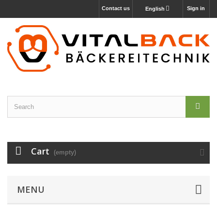
Contact us
Sign in
English
Cart
(empty)
MENU