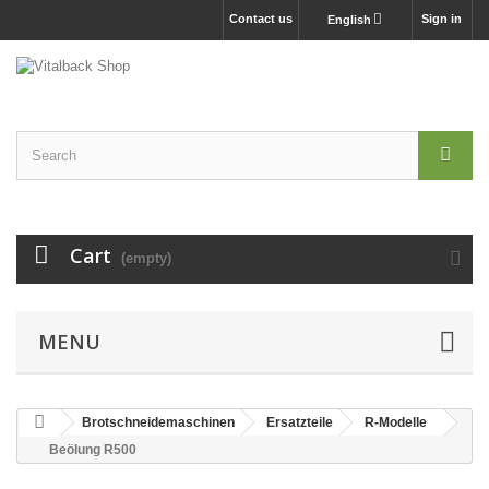
Contact us
Sign in
English
Cart
(empty)
MENU
Brotschneidemaschinen
Ersatzteile
R-Modelle
Beölung R500