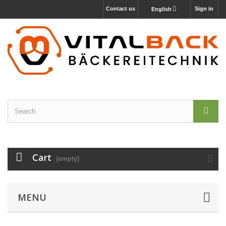
Contact us
Sign in
English
Cart
(empty)
MENU