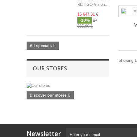
RETIGO Vision...
15 647,31 €
-10%
17
M
385,90 €
All specials
Showing 1 
OUR STORES
Discover our stores
Newsletter