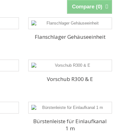
Compare (
0
)
Flanschlager Gehäuseeinheit
Vorschub R300 & E
Bürstenleiste für Einlaufkanal
1 m