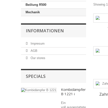
Showing 1 
Beölung R500
Mechanik
INFORMATIONEN
Impresum
AGB
Our stores
SPECIALS
Kombidämpfer
B 1221 i
Zah
Ein
voll ausgestatteter