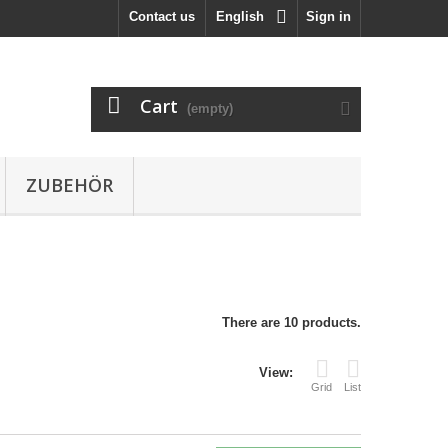
Contact us
English
Sign in
Cart
(empty)
ZUBEHÖR
There are 10 products.
View:
Grid
List